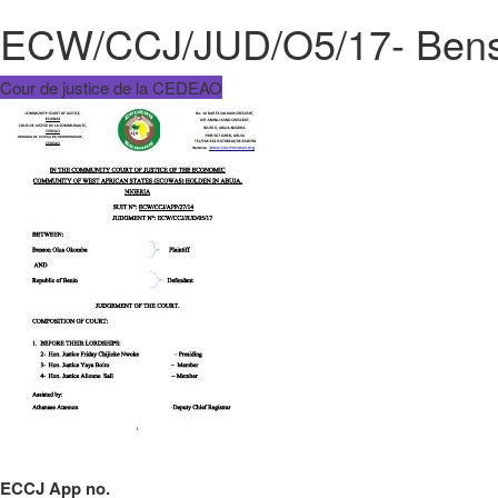
ECW/CCJ/JUD/O5/17- Bens
Cour de justice de la CEDEAO
ECCJ App no.