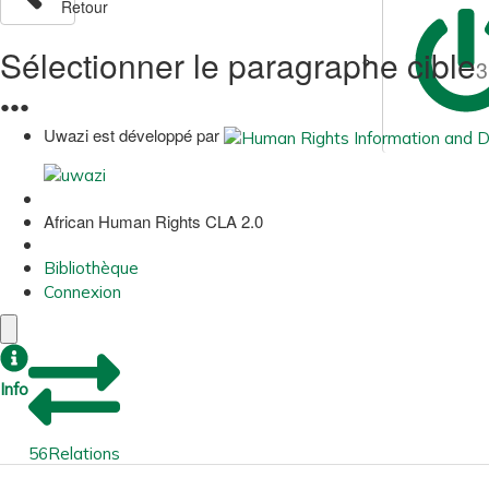
Retour
Sélectionner le paragraphe cible
3
●
●
●
Uwazi est développé par
African Human Rights CLA 2.0
Bibliothèque
Connexion
Info
56
Relations