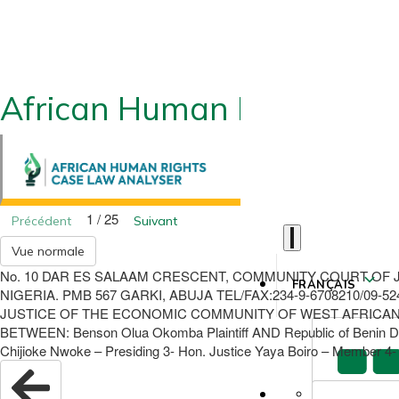
African Human Rights CLA
1 / 25
Précédent
Suivant
Vue normale
No. 10 DAR ES SALAAM CRESCENT, COMMUNITY COURT OF 
FRANÇAIS
NIGERIA. PMB 567 GARKI, ABUJA TEL/FAX:234-9-6708210/09
JUSTICE OF THE ECONOMIC COMMUNITY OF WEST AFRICAN ST
BETWEEN: Benson Olua Okomba Plaintiff AND Republic of Ben
Chijioke Nwoke – Presiding 3- Hon. Justice Yaya Boiro – Member 4-