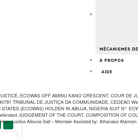
 2.0
MÉCANISMES D
À PROPOS
AIDE
JUSTICE, ECOWAS OFF AMINU KANO CRESCENT, COUR DE JU
-5240781 TRIBUNAL DE JUSTIÇA DA COMMUNIDADE, CEDEAO Web
ATES (ECOWAS) HOLDEN IN ABUJA, NIGERIA SUIT N°: ECW/
in Defendant JUDGEMENT OF THE COURT. COMPOSITION OF COURT
 Hon. Justice Alioune Sall – Member Assisted by: Athanase Atannon 