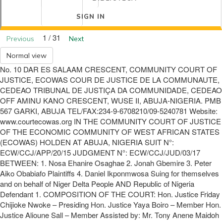
SIGN IN
1 / 31
Previous
Next
Normal view
No. 10 DAR ES SALAAM CRESCENT, COMMUNITY COURT OF
JUSTICE, ECOWAS COUR DE JUSTICE DE LA COMMUNAUTE,
CEDEAO TRIBUNAL DE JUSTIÇA DA COMMUNIDADE, CEDEAO
OFF AMINU KANO CRESCENT, WUSE II, ABUJA-NIGERIA. PMB
567 GARKI, ABUJA TEL/FAX:234-9-6708210/09-5240781 Website:
www.courtecowas.org IN THE COMMUNITY COURT OF JUSTICE
OF THE ECONOMIC COMMUNITY OF WEST AFRICAN STATES
(ECOWAS) HOLDEN AT ABUJA, NIGERIA SUIT N°:
ECW/CCJ/APP/20/15 JUDGMENT N°: ECW/CCJ/JUD/03/17
BETWEEN: 1. Nosa Ehanire Osaghae 2. Jonah Gbemire 3. Peter
Aiko Obabiafo Plaintiffs 4. Daniel Ikponmwosa Suing for themselves
and on behalf of Niger Delta People AND Republic of Nigeria
Defendant 1. COMPOSITION OF THE COURT: Hon. Justice Friday
Chijioke Nwoke – Presiding Hon. Justice Yaya Boiro – Member Hon.
Justice Alioune Sall – Member Assisted by: Mr. Tony Anene Maidoh