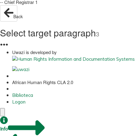
-- Chief Registrar 1
Back
Select target paragraph
3
●
●
●
Uwazi is developed by
African Human Rights CLA 2.0
Biblioteca
Logon
Info