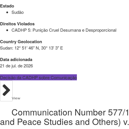
Estado
Sudão
Direitos Violados
CADHP 5: Punição Cruel Desumana e Desproporcional
Country Geolocation
Sudan:
12° 51′ 46″ N, 30° 13′ 3″ E
Data adicionada
21 de jul. de 2026
Decisão da CADHP sobre Comunicação
View
Communication Number 577/15 
and Peace Studies and Others) v.