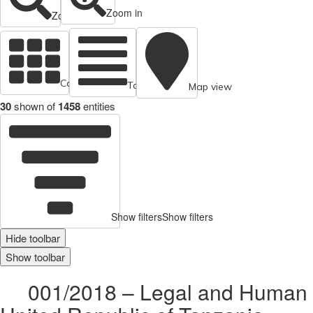
Zoom in
Zoom out
Cards view
Table view
Map view
30
shown of
1458
entities
Show filters
Show filters
Hide toolbar
Show toolbar
001/2018 – Legal and Human R