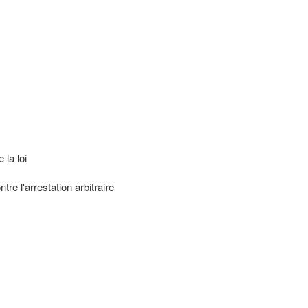
s
 la loi
tre l'arrestation arbitraire
s