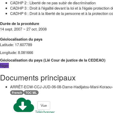
CADHP 2 : Liberté de ne pas subir de discrimination
CADHP 3 : Droit à l'égalité devant la loi et à l'égale protection de
CADHP 6 : Droit à la liberté de la personne et à la protection con
Durée de la procédure
14 sept. 2007 ~ 27 oct. 2008
Géolocalisation du pays
Latitude
:
17.607789
Longitude
:
8.081666
Géolocalisation du pays
(
Lié
Cour de justice de la CEDEAO
)
Niger
Documents principaux
ARRÊT-ECW-CCJ-JUD-06-08-Dame-Hadijatou-Mani-Koraou-c
French
TOC ML
Vue
Télécharger