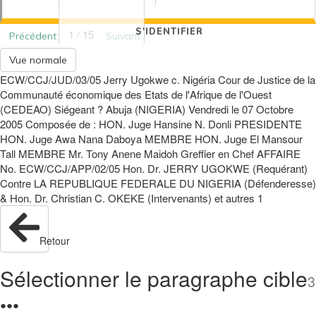
S'IDENTIFIER
1 / 15
Précédent
Suivant
Vue normale
ECW/CCJ/JUD/03/05 Jerry Ugokwe c. Nigéria Cour de Justice de la
Communauté économique des Etats de l'Afrique de l'Ouest
(CEDEAO) Siégeant ? Abuja (NIGERIA) Vendredi le 07 Octobre
2005 Composée de : HON. Juge Hansine N. Donli PRESIDENTE
HON. Juge Awa Nana Daboya MEMBRE HON. Juge El Mansour
Tall MEMBRE Mr. Tony Anene Maidoh Greffier en Chef AFFAIRE
No. ECW/CCJ/APP/02/05 Hon. Dr. JERRY UGOKWE (Requérant)
Contre LA REPUBLIQUE FEDERALE DU NIGERIA (Défenderesse)
& Hon. Dr. Christian C. OKEKE (Intervenants) et autres 1
Retour
Sélectionner le paragraphe cible
3
●
●
●