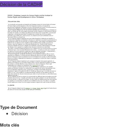
Décision de la CADHP
Type de Document
Décision
Mots clés