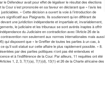
 le Défendeur avait pour effet de légaliser le résultat des élections
a Cour s’est prononcée en sa faveur en déclarant que « l’avis les
usticiables. » Cette décision a ouvert la voie à l’introduction de
rs significatif aux Plaignants. Ils soutiennent qu’en différant de
le devant une juridiction indépendante et impartiale et, invariablement,
ents, le judiciaire et les tribunaux se sont avérés inaptes à offrir
l’indépendance du Judiciaire en contradiction avec l’Article 26 de la
une contravention non seulement aux normes internationales mais aussi
5) qui disposent que « le Greffier de toutes les parties à un cas, à
qu’il soit statué sur cette affaire le plus rapidement possible. » 8.
résentées par des parties politiques n’ont pas été entendues et
cence et à l’indifférence de la Cour. Par ailleurs, 11 requêtes ont été
rticles 1, 2, 3, 7(1)(a), 7(1)(d), 13(1) et 26 de la Charte africaine des