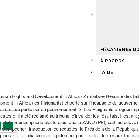
 2.0
MÉCANISMES D
À PROPOS
AIDE
Human Rights and Development in Africa / Zimbabwe Résumé des fait
ment in Africa (les Plaignants) et porte sur l’incapacité du gouvern
on du droit de participer au gouvernement. 2. Les Plaignants allèguent
testés et il a été réclamé au tribunal d’invalider les résultats. Il es
dans 38 circonscriptions électorales, que la ZANU (PF), parti au pou
er d’empêcher l’introduction de requêtes, le Président de la Républiq
ropices. Cette initiative avait également pour finalité de nier aux tri