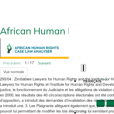
African Human Rights CLA
1 / 17
Précédent
Suivant
Vue normale
293/04 : Zimbabwe Lawyers for Human Rights and the Institute for 
FRANÇAIS
Lawyers for Human Rights et l’Institute for Human Rights and Develop
justice, le fonctionnement du Judiciaire et les allégations de violati
en 2000, les résultats des 40 circonscriptions électorales ont été con
d’opposition, a introduit des demandes d’invalidation des résultats 
a introduit une. 3. Les Plaignants allèguent également que, pour tent
pouvoir lui permettant de modifier les lois électorales lui semblant p