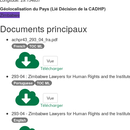
Géolocalisation du Pays
(
Lié
Décision de la CADHP
)
Zimbabwe
Documents principaux
achpr43_293_04_fra.pdf
French
TOC ML
Vue
Télécharger
293-04 : Zimbabwe Lawyers for Human Rights and the Institut
Portuguese
TOC ML
Vue
Télécharger
293-04 - Zimbabwe Lawyers for Human Rights and the Institut
English