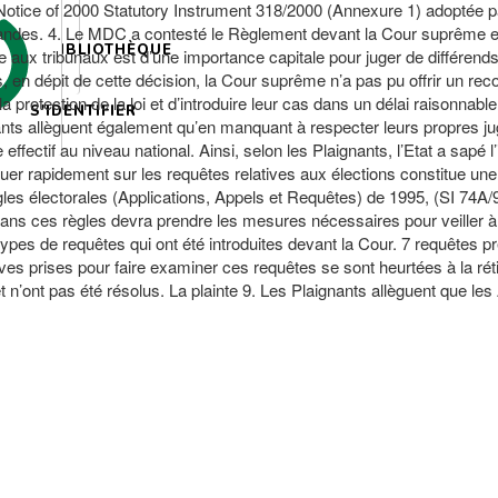
3 Notice of 2000 Statutory Instrument 318/2000 (Annexure 1) adoptée par
ndes. 4. Le MDC a contesté le Règlement devant la Cour suprême et l
BIBLIOTHÈQUE
 aux tribunaux est d’une importance capitale pour juger de différends j
 en dépit de cette décision, la Cour suprême n’a pas pu offrir un recou
 la protection de la loi et d’introduire leur cas dans un délai raisonnab
S'IDENTIFIER
nts allèguent également qu’en manquant à respecter leurs propres jugem
effectif au niveau national. Ainsi, selon les Plaignants, l’Etat a sapé 
atuer rapidement sur les requêtes relatives aux élections constitue 
ègles électorales (Applications, Appels et Requêtes) de 1995, (SI 74A/9
ns ces règles devra prendre les mesures nécessaires pour veiller à ce 
types de requêtes qui ont été introduites devant la Cour. 7 requêtes p
tives prises pour faire examiner ces requêtes se sont heurtées à la réti
t n’ont pas été résolus. La plainte 9. Les Plaignants allèguent que les A