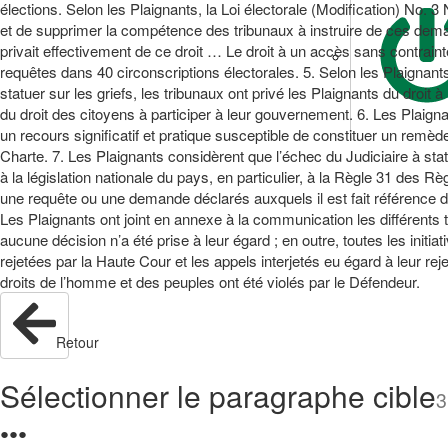
élections. Selon les Plaignants, la Loi électorale (Modification) No. 
et de supprimer la compétence des tribunaux à instruire de ces dema
privait effectivement de ce droit … Le droit à un accès sans contrainte
requêtes dans 40 circonscriptions électorales. 5. Selon les Plaignants,
statuer sur les griefs, les tribunaux ont privé les Plaignants du droit à
du droit des citoyens à participer à leur gouvernement. 6. Les Plaigna
un recours significatif et pratique susceptible de constituer un remède 
Charte. 7. Les Plaignants considèrent que l’échec du Judiciaire à st
à la législation nationale du pays, en particulier, à la Règle 31 des R
une requête ou une demande déclarés auxquels il est fait référence da
Les Plaignants ont joint en annexe à la communication les différents 
aucune décision n’a été prise à leur égard ; en outre, toutes les initia
rejetées par la Haute Cour et les appels interjetés eu égard à leur reje
droits de l’homme et des peuples ont été violés par le Défendeur.
Retour
Sélectionner le paragraphe cible
3
●
●
●