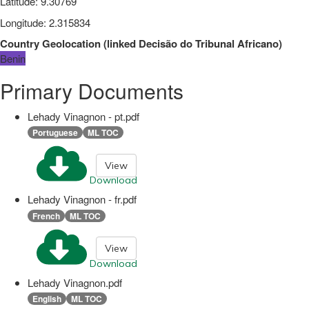
Latitude
:
9.30769
Longitude
:
2.315834
Country Geolocation
(
linked
Decisão do Tribunal Africano
)
Benin
Primary Documents
Lehady Vinagnon - pt.pdf
Portuguese
ML TOC
View
Download
Lehady Vinagnon - fr.pdf
French
ML TOC
View
Download
Lehady Vinagnon.pdf
English
ML TOC