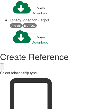
View
Download
Lehady Vinagnon - ar.pdf
Arabic
ML TOC
View
Download
Create Reference
Select relationship type