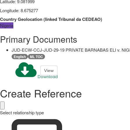
Latitude
:
9.081999
Longitude
:
8.675277
Country Geolocation
(
linked
Tribunal da CEDEAO
)
Nigeria
Primary Documents
JUD-ECW-CCJ-JUD-29-19 PRIVATE BARNABAS ELI v. NIGE
English
ML TOC
View
Download
Create Reference
Select relationship type