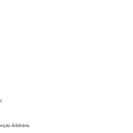
i
nção Arbitrária