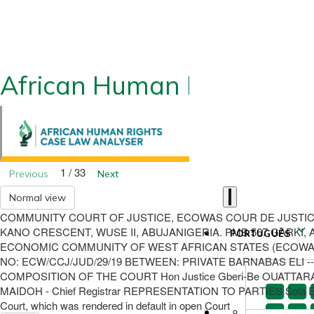
African Human Rights CLA
1 / 33
Previous
Next
Normal view
COMMUNITY COURT OF JUSTICE, ECOWAS COUR DE JUSTICE
KANO CRESCENT, WUSE II, ABUJANIGERIA. PMB 567 GARKI, A
PORTUGUÊS
ECONOMIC COMMUNITY OF WEST AFRICAN STATES (ECOWAS) 
NO: ECW/CCJ/JUD/29/19 BETWEEN: PRIVATE BARNABAS ELI --------
COMPOSITION OF THE COURT Hon Justice Gberi-Be OUATTARA Hon.
MAIDOH - Chief Registrar REPRESENTATION TO PARTIES Sola Egbeyi
Court, which was rendered in default in open Court