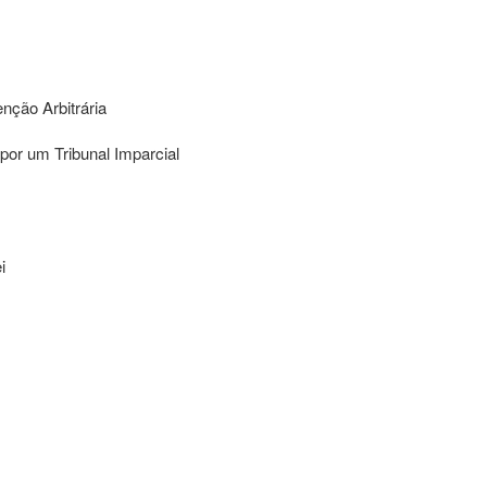
nção Arbitrária
or um Tribunal Imparcial
i