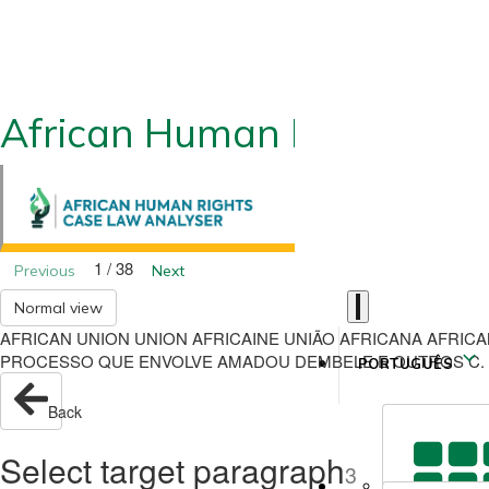
African Human Rights CLA
1 / 38
Previous
Next
Normal view
AFRICAN UNION UNION AFRICAINE UNIÃO AFRICANA AFRIC
PROCESSO QUE ENVOLVE AMADOU DEMBELE E OUTROS C. A R
PORTUGUÊS
Back
Select target paragraph
3