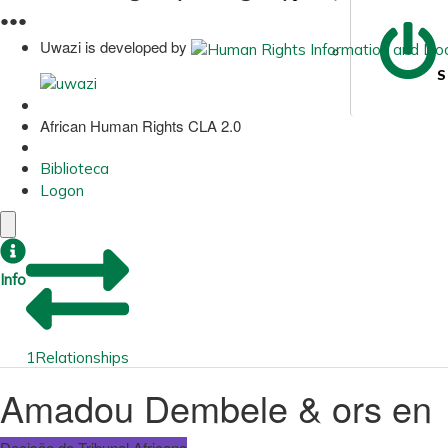
●
●
●
Uwazi is developed by
S
African Human Rights CLA 2.0
Biblioteca
Logon
Info
1
Relationships
Amadou Dembele & ors en
Decisão do Tribunal Africano