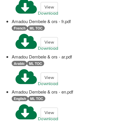
View
Download
Amadou Dembele & ors - fr.pdf
French
ML TOC
View
Download
Amadou Dembele & ors - ar.pdf
Arabic
ML TOC
View
Download
Amadou Dembele & ors - en.pdf
English
ML TOC
View
Download