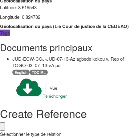
Géolocalisation du pays
Latitude
:
8.619543
Longitude
:
0.824782
Géolocalisation du pays
(
Lié
Cour de justice de la CEDEAO
)
Togo
Documents principaux
JUD-ECW-CCJ-JUD-07-13-Aziagbede kokou v. Rep of
TOGO-03_07_13-vA.pdf
English
TOC ML
Vue
Télécharger
Create Reference
Sélectionner le type de relation