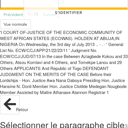
S'IDENTIFIER
1 / 19
Précédent
Suivant
Vue normale
'I COURT OF-JUSTICE OF THE ECONOMIC COMMUNITY OF
WEST AFRICAN STATES (ECOWAS). HOLDEN AT ABUJA,IN
NIGERIA On Wednesday, the 3rd day of July 2013 .. - . · ' General
List No. ECW/CCJ/APP/21/22/23/11 ' Judgment No.
ECW/CCJ/JUD/07/13 In the case Between Aziagbede Kokou and 33
Others, Atsou Komlavi and 4 Others, and Tomekpe Lanou and 29
Others APPLICANTS And Republic of Togo DEFENDANT
JUDGMENT ON THE MERITS OF THE CASE Before their
Lordships - Hon. Justice Awa Nana Daboya Presiding Hon. Justice
Hansine N. Donli Member Hon. Justice Clotilde Medegan Nougbode
Member Assisted by Maitre Athanase Atannon Registrar 1
Retour
Sélectionner le paragraphe cible
3