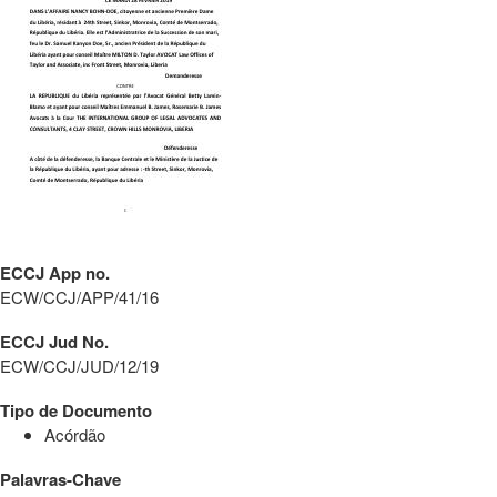
ECCJ App no.
ECW/CCJ/APP/41/16
ECCJ Jud No.
ECW/CCJ/JUD/12/19
Tipo de Documento
Acórdão
Palavras-Chave