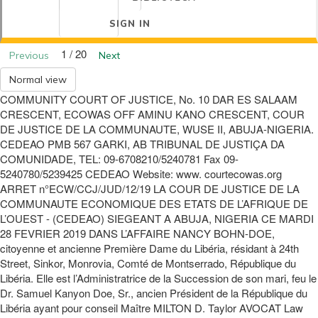
SIGN IN
1 / 20
Previous
Next
Normal view
COMMUNITY COURT OF JUSTICE, No. 10 DAR ES SALAAM
CRESCENT, ECOWAS OFF AMINU KANO CRESCENT, COUR
DE JUSTICE DE LA COMMUNAUTE, WUSE II, ABUJA-NIGERIA.
CEDEAO PMB 567 GARKI, AB TRIBUNAL DE JUSTIÇA DA
COMUNIDADE, TEL: 09-6708210/5240781 Fax 09-
5240780/5239425 CEDEAO Website: www. courtecowas.org
ARRET n°ECW/CCJ/JUD/12/19 LA COUR DE JUSTICE DE LA
COMMUNAUTE ECONOMIQUE DES ETATS DE L’AFRIQUE DE
L’OUEST - (CEDEAO) SIEGEANT A ABUJA, NIGERIA CE MARDI
28 FEVRIER 2019 DANS L’AFFAIRE NANCY BOHN-DOE,
citoyenne et ancienne Première Dame du Libéria, résidant à 24th
Street, Sinkor, Monrovia, Comté de Montserrado, République du
Libéria. Elle est l’Administratrice de la Succession de son mari, feu le
Dr. Samuel Kanyon Doe, Sr., ancien Président de la République du
Libéria ayant pour conseil Maître MILTON D. Taylor AVOCAT Law