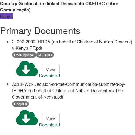
Country Geolocation
(
linked
Decisão do CAEDBC sobre
Comunicação
)
Kenya
Primary Documents
2. 002-2009 IHRDA (on behalf of Children of Nubian Descent)
v Kenya PT.pdf
Portuguese
ML TOC
View
Download
ACERWC-Decision-on-the-Communication-submitted-by-
IRDHA-on-behalf-of-Children-of-Nubian-Descent-Vs-The-
Government-of-Kenya.pdf
English
View
Download