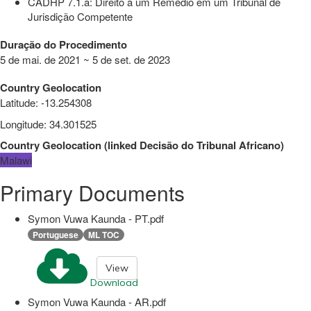
CADHP 7.1.a: Direito a um Remédio em um Tribunal de
Jurisdição Competente
Duração do Procedimento
5 de mai. de 2021 ~ 5 de set. de 2023
Country Geolocation
Latitude
:
-13.254308
Longitude
:
34.301525
Country Geolocation
(
linked
Decisão do Tribunal Africano
)
Malawi
Primary Documents
Symon Vuwa Kaunda - PT.pdf
Portuguese
ML TOC
View
Download
Symon Vuwa Kaunda - AR.pdf