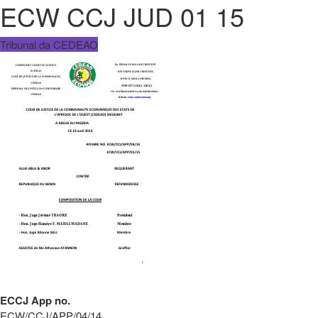
ECW CCJ JUD 01 15
Tribunal da CEDEAO
ECCJ App no.
ECW/CCJ/APP/04/14