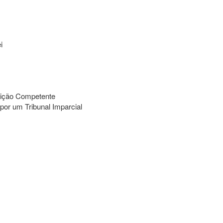
i
dição Competente
or um Tribunal Imparcial