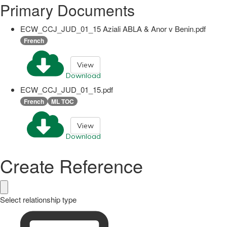
Primary Documents
ECW_CCJ_JUD_01_15 Aziali ABLA & Anor v Benin.pdf
French
View
Download
ECW_CCJ_JUD_01_15.pdf
French
ML TOC
View
Download
Create Reference
Select relationship type