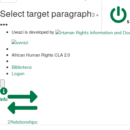
Select target paragraph
3
S
●
●
●
Uwazi is developed by
African Human Rights CLA 2.0
Biblioteca
Logon
Info
2
Relationships