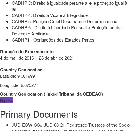
CADHP 3: Direito à igualdade perante a lei e proteção igual à
lei
CADHP 4: Direito à Vida e à Integridade
CADHP 5: Punição Cruel Desumana e Desproporcional
CADHP 6 : Direito à Liberdade Pessoal e Proteção contra
Detenção Arbitrária
CADHP1 - Obrigações dos Estados Partes
Duração do Procedimento
4 de mai. de 2016 ~ 26 de abr. de 2021
Country Geolocation
Latitude
:
9.081999
Longitude
:
8.675277
Country Geolocation
(
linked
Tribunal da CEDEAO
)
Nigeria
Primary Documents
JUD-ECW-CCJ-JUD-08-21-Registered-Trustees-of-the-Socio-
Economic-Accountability-Projet-SERAP-vs.-FED.-REP.-of-