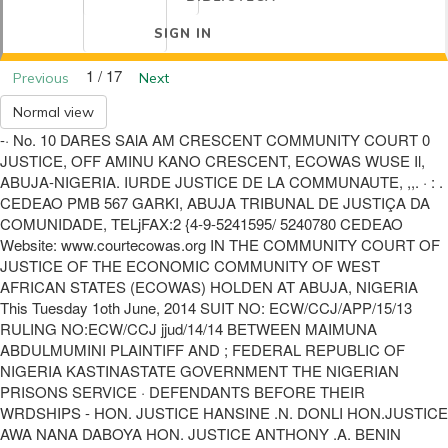
SIGN IN
1 / 17
Previous
Next
Normal view
-· No. 10 DARES SAlA AM CRESCENT COMMUNITY COURT 0
JUSTICE, OFF AMINU KANO CRESCENT, ECOWAS WUSE Il,
ABUJA-NIGERIA. IURDE JUSTICE DE LA COMMUNAUTE, ,,. · : .
CEDEAO PMB 567 GARKI, ABUJA TRIBUNAL DE JUSTIÇA DA
COMUNIDADE, TELjFAX:2 {4-9-5241595/ 5240780 CEDEAO
Website: www.courtecowas.org IN THE COMMUNITY COURT OF
JUSTICE OF THE ECONOMIC COMMUNITY OF WEST
AFRICAN STATES (ECOWAS) HOLDEN AT ABUJA, NIGERIA
This Tuesday 1oth June, 2014 SUIT NO: ECW/CCJ/APP/15/13
RULING NO:ECW/CCJ jjud/14/14 BETWEEN MAIMUNA
ABDULMUMINI PLAINTIFF AND ; FEDERAL REPUBLIC OF
NIGERIA KASTINASTATE GOVERNMENT THE NIGERIAN
PRISONS SERVICE · DEFENDANTS BEFORE THEIR
WRDSHIPS - HON. JUSTICE HANSINE .N. DONLI HON.JUSTICE
AWA NANA DABOYA HON. JUSTICE ANTHONY .A. BENIN