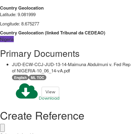
Country Geolocation
Latitude
:
9.081999
Longitude
:
8.675277
Country Geolocation
(
linked
Tribunal da CEDEAO
)
Nigeria
Primary Documents
JUD-ECW-CCJ-JUD-13-14-Maimuna Abdulmuni v. Fed Rep
of NIGERIA-10_06_14-vA.pdf
English
ML TOC
View
Download
Create Reference