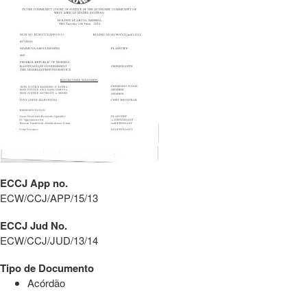
ECCJ App no.
ECW/CCJ/APP/15/13
ECCJ Jud No.
ECW/CCJ/JUD/13/14
Tipo de Documento
Acórdão