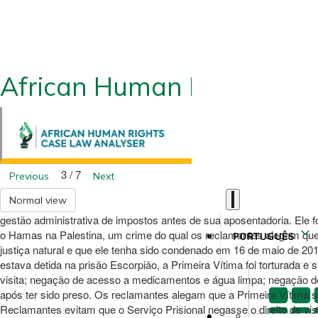
African Human Rights CLA
3 / 7
Previous
Next
Normal view
gestão administrativa de impostos antes de sua aposentadoria. Ele 
o Hamas na Palestina, um crime do qual os reclamantes alegam que 
PORTUGUÊS
justiça natural e que ele tenha sido condenado em 16 de maio de 20
estava detida na prisão Escorpião, a Primeira Vítima foi torturada
visita; negação de acesso a medicamentos e água limpa; negação de 
após ter sido preso. Os reclamantes alegam que a Primeira Vítima
Reclamantes evitam que o Serviço Prisional negasse o direito de vis