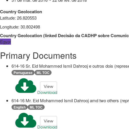
Country Geolocation
Latitude
:
26.820553
Longitude
:
30.802498
Country Geolocation
(
linked
Decisão da CADHP sobre Comunic
Egypt
Primary Documents
614-16 Sr. Eid Mohammed Ismil Dahrooj e outros dois (represe
Portuguese
ML TOC
View
Download
614-16 Mr. Eid Mohammed Ismil Dahrooj amd two others (repre
English
ML TOC
View
Download