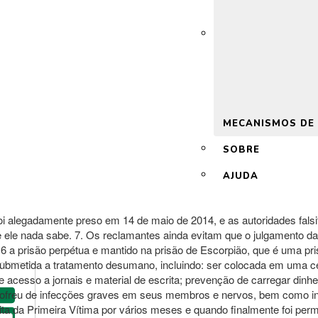
 2.0
MECANISMOS DE
SOBRE
AJUDA
foi alegadamente preso em 14 de maio de 2014, e as autoridades fal
ele nada sabe. 7. Os reclamantes ainda evitam que o julgamento da 
16 a prisão perpétua e mantido na prisão de Escorpião, que é uma p
 e submetida a tratamento desumano, incluindo: ser colocada em uma 
acesso a jornais e material de escrita; prevenção de carregar dinh
 sofreu de infecções graves em seus membros e nervos, bem como i
ita da Primeira Vítima por vários meses e quando finalmente foi perm