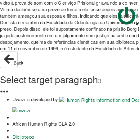
vidro à prova de som com o S er viço Prisional gr ava ndo a co nver 
Vítima declarasse uma greve de fome e ele fosse depois ameaçado de
também ameaçou sua esposa e filhos, indicando que eles falsifica
Dentista e membro da Faculdade de Odontologia da Universidade de 
S
preso. Depois disso, ele foi supostamente confinado na prisão Bor
julgado posteriormente em um julgamento sem justiça natural e cond
despojamento, queima de referências científicas em sua biblioteca 
em 11 de novembro de 1996, e é estudante da Faculdade de Artes do
Back
Select target paragraph
3
●
●
●
Uwazi is developed by
African Human Rights CLA 2.0
Biblioteca