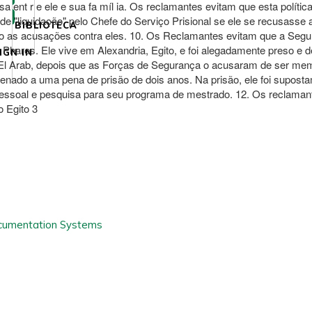
sa ent r e ele e sua fa míl ia. Os reclamantes evitam que esta políti
 "liquidação" pelo Chefe do Serviço Prisional se ele se recusasse a
BIBLIOTECA
rão as acusações contra eles. 10. Os Reclamantes evitam que a Seg
Pharos. Ele vive em Alexandria, Egito, e foi alegadamente preso e 
IGN IN
g El Arab, depois que as Forças de Segurança o acusaram de ser mem
enado a uma pena de prisão de dois anos. Na prisão, ele foi suposta
pessoal e pesquisa para seu programa de mestrado. 12. Os reclamant
 Egito 3