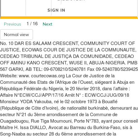
SIGN IN
1 / 16
Previous
Next
Normal view
No. 10 DAR ES SALAAM CRESCENT, COMMUNITY COURT OF
JUSTICE, ECOWAS COUR DE JUSTICE DE LA COMMUNAUTE,
CEDEAO TRIBUNAL DE JUSTIÇA DA COMUNIDADE, CEDEAO
OFF AMINU KANO CRESCENT, WUSE II, ABUJA-NIGERIA. PMB
567 GARKI, AB TEL: 09-6708210/5240781 Fax 09-5240780/5239425
Website: www. courtecowas.org La Cour de Justice de la
Communauté des Etats de l’Afrique de l’Ouest, siégeant à Abuja en
République Fédérale du Nigeria, le 20 février 2018, dans l’affaire :
Affaire N°ECW/CCJ/APP/17/16 Arrêt N° : ECW/CCJ/JUG/09/18
Monsieur YODA Yakouba, né le 02 octobre 1973 à Bouaflé
(République de Côte d’Ivoire), de nationalité burkinabè, demeurant au
secteur N°21 du 3ème arrondissement de la Commune de
Ouagadougou, Rue Tiga Moumouni, Porte N°783, ayant pour conseil
Maître H. Issa DIALLO, Avocat au Barreau du Burkina-Faso, sis à
Song-Naaba au secteur 28 du 6ème arrondissement de la