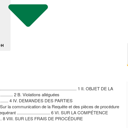
DH
.................................................................. 1 II. OBJET DE LA
................... 2 B. Violations alléguées
................. 4 IV. DEMANDES DES PARTIES
........... 5 i. Sur la communication de la Requête et des pièces de procédure
du Requérant ............................. 6 VI. SUR LA COMPÉTENCE
....................... 8 VIII. SUR LES FRAIS DE PROCÉDURE