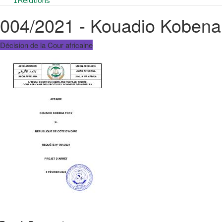
1
Relations
004/2021 - Kouadio Kobena F
Décision de la Cour africaine