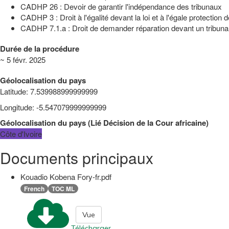
CADHP 26 : Devoir de garantir l'indépendance des tribunaux
CADHP 3 : Droit à l'égalité devant la loi et à l'égale protection de
CADHP 7.1.a : Droit de demander réparation devant un tribun
Durée de la procédure
~ 5 févr. 2025
Géolocalisation du pays
Latitude
:
7.539988999999999
Longitude
:
-5.547079999999999
Géolocalisation du pays
(
Lié
Décision de la Cour africaine
)
Côte d'Ivoire
Documents principaux
Kouadio Kobena Fory-fr.pdf
French
TOC ML
Vue
Télécharger