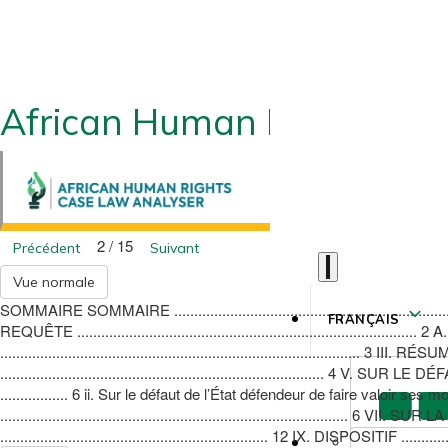
African Human Rights CLA
2 / 15
Précédent
Suivant
Vue normale
SOMMAIRE SOMMAIRE ...........................................................................
FRANÇAIS
REQUÊTE ..................................................................................... 2 
............................................................................
................................................................................. 
................. 6 ii. Sur le défaut de l’État défendeur de faire valoir ses
....................................................................................... 6
................................................................... 12 IX. DISPOSITIF .................