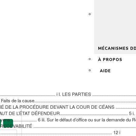
 2.0
MÉCANISMES D
À PROPOS
AIDE
....................................... i I. LES PARTIES .....................................
A. Faits de la cause............................................................................
.............. 3 III. RÉSUMÉ DE LA PROCÉDURE DEVANT LA COUR DE CÉANS .......
4 V. SUR LE DÉFAUT DE L’ÉTAT DÉFENDEUR.............................................
 moyens ..................... 6 iii. Sur le défaut d’office ou sur la demande 
 VII. SUR LA RECEVABILITÉ ...............................................................
....................................................................................... 12 i