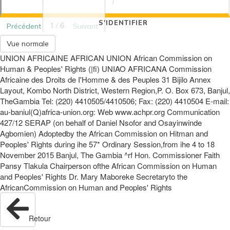
S'IDENTIFIER
1 / 6
Précédent
Suivant
Vue normale
UNION AFRICAINE AFRICAN UNION African Commission on
Human & Peoples' Rights (|fi) UNIAO AFRICANA Commission
Africaine des Droits de I'Homme & des Peuples 31 Bijilo Annex
Layout, Kombo North District, Western Region,P. O. Box 673, Banjul,
TheGambia Tel: (220) 4410505/4410506; Fax: (220) 4410504 E-mail:
au-baniul(Q)africa-union.org: Web www.achpr.org Communication
427/12 SERAP (on behalf of Daniel Nsofor and Osayinwinde
Agbomien) Adoptedby the African Commission on Hitman and
Peoples' Rights during ihe 57* Ordinary Session,from ihe 4 to 18
November 2015 Banjul, The Gambia ^rf Hon. Commissioner Faith
Pansy Tlakula Chairperson ofthe African Commission on Human
and Peoples' Rights Dr. Mary Maboreke Secretaryto the
AfricanCommission on Human and Peoples' Rights
Retour