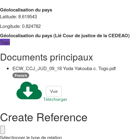
Géolocalisation du pays
Latitude
:
8.619543
Longitude
:
0.824782
Géolocalisation du pays
(
Lié
Cour de justice de la CEDEAO
)
Togo
Documents principaux
ECW_CCJ_JUD_09_18 Yoda Yakouba c. Togo.pdf
French
Vue
Télécharger
Create Reference
Sélectionner le type de relation