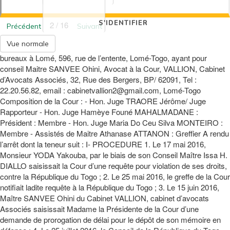
S'IDENTIFIER
2 / 16
Précédent
Suivant
Vue normale
bureaux à Lomé, 596, rue de l’entente, Lomé-Togo, ayant pour
conseil Maitre SANVEE Ohini, Avocat à la Cour, VALLION, Cabinet
d’Avocats Associés, 32, Rue des Bergers, BP/ 62091, Tel :
22.20.56.82, email : cabinetvallion2@gmail.com, Lomé-Togo
Composition de la Cour : - Hon. Juge TRAORE Jérôme/ Juge
Rapporteur - Hon. Juge Hamèye Founé MAHALMADANE :
Président : Membre - Hon. Juge Maria Do Ceu Silva MONTEIRO :
Membre - Assistés de Maitre Athanase ATTANON : Greffier A rendu
l’arrêt dont la teneur suit : I- PROCEDURE 1. Le 17 mai 2016,
Monsieur YODA Yakouba, par le biais de son Conseil Maître Issa H.
DIALLO saisissait la Cour d’une requête pour violation de ses droits,
contre la République du Togo ; 2. Le 25 mai 2016, le greffe de la Cour
notifiait ladite requête à la République du Togo ; 3. Le 15 juin 2016,
Maître SANVEE Ohini du Cabinet VALLION, cabinet d’avocats
Associés saisissait Madame la Présidente de la Cour d’une
demande de prorogation de délai pour le dépôt de son mémoire en