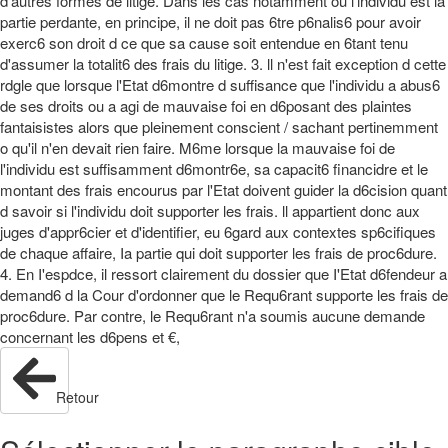
d'autres formes de litige. Dans les cas notamment ou l'individu est la
partie perdante, en principe, il ne doit pas 6tre p6nalis6 pour avoir
exerc6 son droit d ce que sa cause soit entendue en 6tant tenu
d'assumer la totalit6 des frais du litige. 3. ll n'est fait exception d cette
rdgle que lorsque l'Etat d6montre d suffisance que l'individu a abus6
de ses droits ou a agi de mauvaise foi en d6posant des plaintes
fantaisistes alors que pleinement conscient / sachant pertinemment
o qu'il n'en devait rien faire. M6me lorsque la mauvaise foi de
l'individu est suffisamment d6montr6e, sa capacit6 financidre et le
montant des frais encourus par l'Etat doivent guider la d6cision quant
d savoir si l'individu doit supporter les frais. ll appartient donc aux
juges d'appr6cier et d'identifier, eu 6gard aux contextes sp6cifiques
de chaque affaire, Ia partie qui doit supporter les frais de proc6dure.
4. En I'espdce, il ressort clairement du dossier que I'Etat d6fendeur a
demand6 d la Cour d'ordonner que le Requ6rant supporte les frais de
proc6dure. Par contre, le Requ6rant n'a soumis aucune demande
concernant les d6pens et €,
Retour