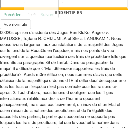
S'IDENTIFIER
1 / 4
Précédent
Suivant
Vue normale
00020s cpinion dissidente des Juges Ben KloKo, Angelo v.
MATUSSE, Tujilane R. CHIZUMILA et Stella l. ANUKAM 1. Nous
souscrivons largement aux constatations de la majorit6 des Juges
sur le fond de la Requ€te en l'espdce, mais nos points de vue
divergent sur la question particulidre des frais de proc6dure telle que
tranch6e au paragraphe 89 de l'arrot. Dans ce paragraphe, Ia
majorit6 a d6cide que <l'Etat d6fendeur supportera les frais de
proc6dure>. Aprds m0re r6flexion, nous sommes d'avis que cette
d6cision de la majorit6 qui ordonne d l'Etat d6fendeur de supporter o
tous les frais en l'espdce n'est pas correcte pour les raisons ci-
aprds. 2. Tout d'abord, nous tenons d souligner que les litiges
internationaux relatifs aux droits de I'homme opposent
principalement, mais pas exclusivement, un individu et un Etat et
qu'en raison de la nature des proc6dures et de I'in6galit6 des
capacit6s des parties, la partie qui succombe ne supporte pas
toujours les frais de proc6dure, tel que le voudrait la norme dans