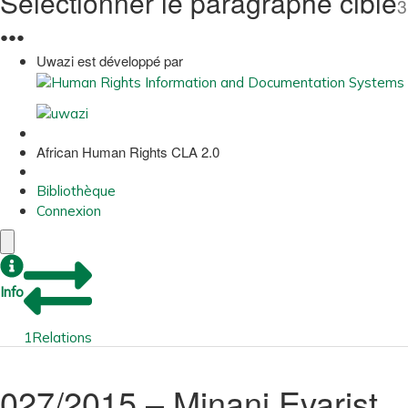
Sélectionner le paragraphe cible
3
●
●
●
Uwazi est développé par
African Human Rights CLA 2.0
Bibliothèque
Connexion
Info
1
Relations
027/2015 – Minani Evarist