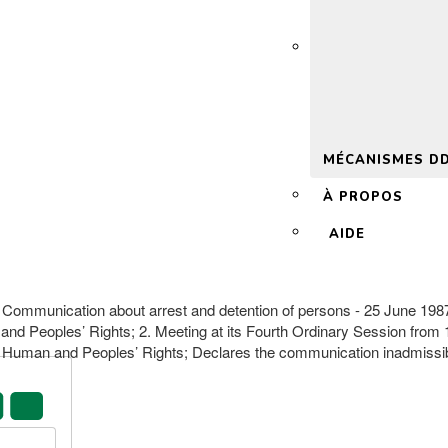
 2.0
MÉCANISMES D
À PROPOS
AIDE
a Communication about arrest and detention of persons - 25 June 19
 and Peoples’ Rights; 2. Meeting at its Fourth Ordinary Session from
 on Human and Peoples’ Rights; Declares the communication inadmissibl