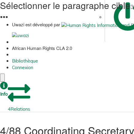
Sélectionner le paragraphe cible
3
●
●
●
Uwazi est développé par
African Human Rights CLA 2.0
Bibliothèque
Connexion
Info
4
Relations
4/88 Coordinating Secretary