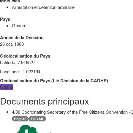
Mots clés
Arrestation et détention arbitraire
Pays
Ghana
Année de la Décision
26 oct. 1988
Géolocalisation du Pays
Latitude
:
7.946527
Longitude
:
-1.023194
Géolocalisation du Pays
(
Lié
Décision de la CADHP
)
Ghana
Documents principaux
4/88 Coordinating Secretary of the Free Citizens Convention -
English
TOC ML