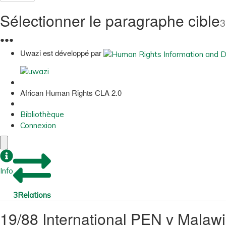
Sélectionner le paragraphe cible
3
●
●
●
Uwazi est développé par
African Human Rights CLA 2.0
Bibliothèque
Connexion
Info
3
Relations
19/88 International PEN v Malaw