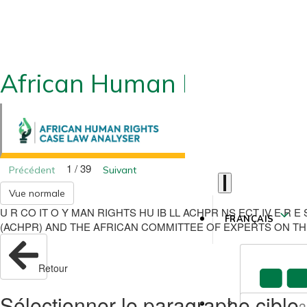
African Human Rights CLA
1 / 39
Précédent
Suivant
Vue normale
U R CO IT O Y MAN RIGHTS HU IB LL ACHPR NS ECT IV E 
FRANÇAIS
(ACHPR) AND THE AFRICAN COMMITTEE OF EXPERTS ON TH
Retour
Sélectionner le paragraphe cible