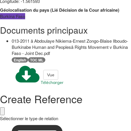
Longitude
:
-1.561593
Géolocalisation du pays
(
Lié
Décision de la Cour africaine
)
Burkina Faso
Documents principaux
013-2011 â Abdoulaye Nikiema-Ernest Zongo-Blaise Ilboudo-
Burkinabe Human and Peoplesâ Rights Movement v Burkina
Faso - Joint Dec.pdf
English
TOC ML
Vue
Télécharger
Create Reference
Sélectionner le type de relation