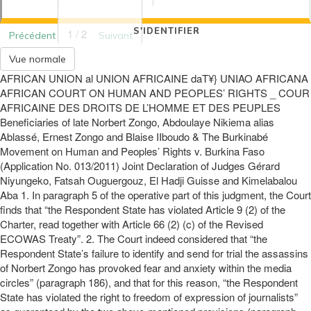
S'IDENTIFIER
1 / 2
Précédent
Suivant
Vue normale
AFRICAN UNION al UNION AFRICAINE daT¥} UNIAO AFRICANA
AFRICAN COURT ON HUMAN AND PEOPLES’ RIGHTS _ COUR
AFRICAINE DES DROITS DE L’HOMME ET DES PEUPLES
Beneficiaries of late Norbert Zongo, Abdoulaye Nikiema alias
Ablassé, Ernest Zongo and Blaise IIboudo & The Burkinabé
Movement on Human and Peoples’ Rights v. Burkina Faso
(Application No. 013/2011) Joint Declaration of Judges Gérard
Niyungeko, Fatsah Ouguergouz, El Hadji Guisse and Kimelabalou
Aba 1. In paragraph 5 of the operative part of this judgment, the Court
finds that “the Respondent State has violated Article 9 (2) of the
Charter, read together with Article 66 (2) (c) of the Revised
ECOWAS Treaty”. 2. The Court indeed considered that “the
Respondent State’s failure to identify and send for trial the assassins
of Norbert Zongo has provoked fear and anxiety within the media
circles” (paragraph 186), and that for this reason, “the Respondent
State has violated the right to freedom of expression of journalists”