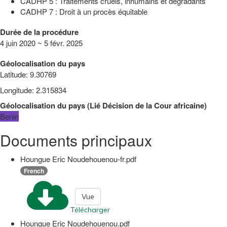
CADHP 5 : Traitements cruels, inhumains et dégradants
CADHP 7 : Droit à un procès équitable
Durée de la procédure
4 juin 2020 ~ 5 févr. 2025
Géolocalisation du pays
Latitude
:
9.30769
Longitude
:
2.315834
Géolocalisation du pays
(
Lié
Décision de la Cour africaine
)
Benin
Documents principaux
Houngue Eric Noudehouenou-fr.pdf
French
Vue
Télécharger
Houngue Eric Noudehouenou.pdf