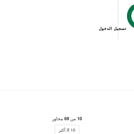
تسجيل الدخول
10
من
69
محاور
10
X أكثر