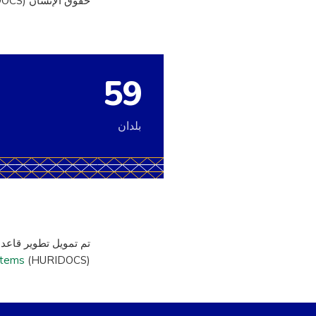
حقوق الإنسان (HURIDOCS).
59
بلدان
تم تمويل تطوير قاعدة
stems
(HURIDOCS).