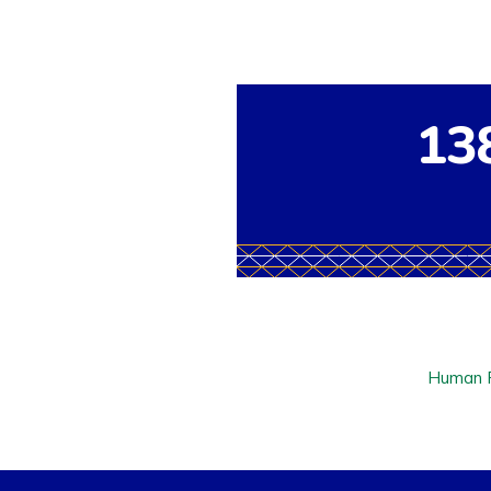
13
Human R