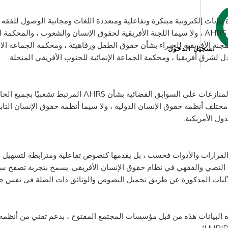
دة بيانات إلكترونية مبتكرة وتفاعلية ومتعددة اللغات ومجانية الوصول للفق
بالآليات الرئيسية في AHRS ، ولا سيما اللجنة الأفريقية لحقوق الإنسان والشعوب ، والمح
لجنة الأفريقية للخبراء بشأن حقوق الطفل ورفاهيته ، ومحكمة الجماعة ال
تسجيل الدخول
دل لشرق أفريقيا ، ومحكمة الجماعة الإنمائية للجنوب الأفريقي المنحلة.
يحتوي قانون تسوية المنازعات على السوابق القضائية بشأن AHRS الم
ختلف أنظمة حقوق الإنسان الدولية ، ولا سيما أنظمة حقوق الإنسان التابع
دول الأمريكية.
ذلك ، لا يسرد CLA القرارات والأدوات فحسب ، بل يقدمها كنصوص تفاعلية ومترابطة لتسه
النصي والفقهي في نظام حقوق الإنسان الأفريقي. يسمح بتجربة تصفح سه
الآليات المذكورة عن طريق تحميل النصوص والوثائق ذات الصلة في نفس جز
ة البيانات هذه من قبل مؤسسات المجتمع المفتوح ، بدعم تقني من أنظمة