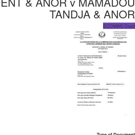
ENT & ANOR v MAMADOU
TANDJA & ANOR
ECOWAS Court
Type of Document