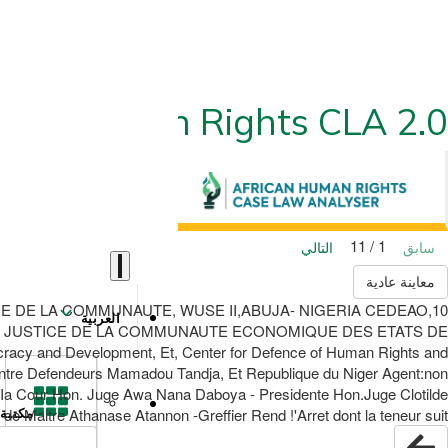
ican Human Rights CLA 2.0
1 / 11
سابق
التالي
معاينة عادية
CE DE LA COMMUNAUTE, WUSE II,ABUJA- NIGERIA CEDEAO
العربية
UR DE JUSTICE DE LA COMMUNAUTE ECONOMIQUE DES ETATS DE
 and Development, Et, Center for Defence of Human Rights and
ontre Defendeurs Mamadou Tandja, Et Republique du Niger Agent:non
 Cour Hon. Juge Awa Nana Daboya - Presidente Hon.Juge Clotilde
itre Athanase Atannon -Greffier Rend !'Arret dont la teneur suit :
مكتبة