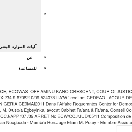
Afr
آليات الموارد البشر
عن
للمساعدة
ICE, ECOWAS· OFF AMINU KANO CRESCENT, COUR Of JUSTI
:234-9-6708210/09-5240781 lA'W '.ecci.ne: CEDEAO LACO
A CE9MAI2011 Dans I'Affaire Requerantes Center for Democracy
 M. 0/uso/a Egbeyinka, avocat Cabinet Fa/ana & Fa/ana, Conseil C
/CCJ/APP f07 /09 ARRET No ECW/CCJ/JUD/05/11 Composition de Ia
n Nougbode - Membre Hon.Juge Eliam M. Potey - Membre Assiste de Ma