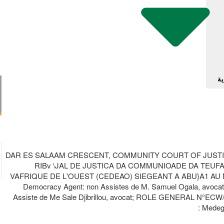
ية
10,DAR ES SALAAM CRESCENT, COMMUNITY COURT OF JUST
RIBv \JAL DE JUSTICA DA COMMUNIOADE DA TEUFAX
VAFRIQUE DE L'OUEST (CEDEAO) SIEGEANT A ABU}A1 AU NIGERI
Democracy Agent: non Assistes de M. Samuel Ogala, avocat,
Assiste de Me Sale Djibrillou, avocat; ROLE GENERAL N°ECW
Medega