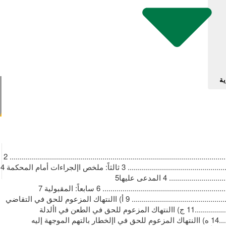
ية
‫أ‪.‬‬ ‫الوقائع ‪2 ....................................................................................................................‬‬ ‫ب‪.‬‬ ‫االنتهاكات المزعومة ‪3 .....................................................................................................‬‬ ‫ثالثاً‪ :‬ملخص اإلجراءات أمام المحكمة ‪4
...................................................................................................‬‬ ‫رابعاً‪ :‬طلبات األطراف ‪4 ......................................................................................................................‬‬ ‫المدعى عليها‪5
..............................................................................................‬‬ ‫خامساً‪ :‬بشأن غياب الدولة ُ‬ ‫سادساً‪ :‬االختصاص ‪6 .......................................................................................................................‬‬ ‫سابعاً‪ :‬المقبولية ‪7
..........................................................................................................................‬‬ ‫ثامناً‪ :‬الموضوع ‪9 ............................................................................................................................‬‬ ‫أ)‬ ‫االنتهاك المزعوم للحق في التقاضي
‪10..................................................................................‬‬ ‫ب)‬ ‫االنتهاك المزعوم للحق في عدم اإلدانة بناء على أدلة غير موثوقة ‪11................................................‬‬ ‫ج)‬ ‫االنتهاك المزعوم للحق في الطعن في األدلة
المضادة‪13................................................................‬‬ ‫د)‬ ‫االنتهاك المزعوم للحق في افتراض البراءة ‪14............................................................................‬‬ ‫ه)‬ ‫االنتهاك المزعوم للحق في اإلخطار بالتهم الموجهة إليه