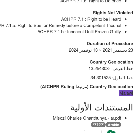
ACHPR 7.1.c: Right to Defence
Rights Not Violated
ACHPR 7.1 : Right to be Heard
 7.1.a: Right to Sue for Remedy before a Competent Tribunal
ACHPR 7.1.b : Innocent Until Proven Guilty
Duration of Procedure
23 ديسمبر 2021 ~ 13 نوفمبر 2024
Country Geolocation
خط العرض
:
-13.254308
خط الطول
:
34.301525
Country Geolocation
(
مرتبط
AfCHPR Ruling
)
Malawi
المستندات الأولية
Misozi Charles Chanthunya - ar.pdf
Arabic
؟؟؟؟؟؟