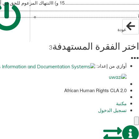
.................................................................................................................‬‬ ‫‪i‬‬
عودة
اختر الفقرة المستهدفة
3
●
●
●
أوازي من إعداد:
African Human Rights CLA 2.0
مكتبة
تسجيل الدخول