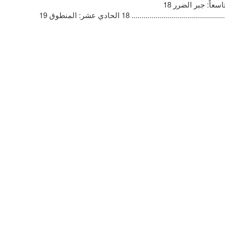
‪15............................................................‬‬ ‫و)‬ ‫االنتهاك المزعوم للحق في أن تكون ق اررات المحكمة مسببة ‪16.......................................................‬‬ ‫تاسعاً‪ :‬جبر الضرر ‪18
......................................................................................................................‬‬ ‫عاش ارُ‪ :‬مصاريف الدعوى‪18 ................................................................................................................‬‬ ‫الحادي عشر‪ :‬المنطوق ‪19