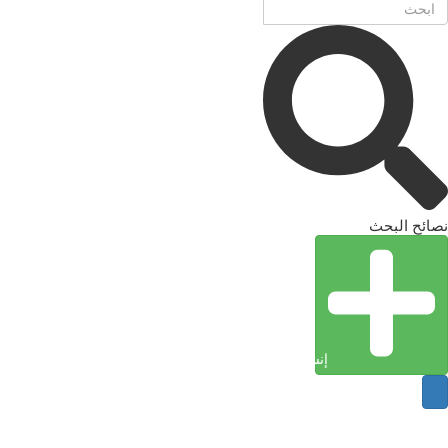
نصائح البحث
إنشاء كيان (إدخال)