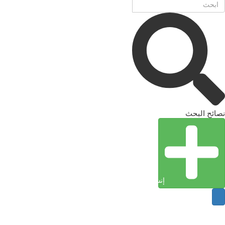
نصائح البحث
إنشاء كيان (إدخال)