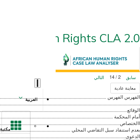
ican Human Rights CLA 2.0
2 / 14
سابق
التالي
معاينة عادية
العربية
مكتبة
الدعوى‪10.................................................................................................................................‬‬ ‫ثامناً‪ :‬المنطوق ‪11............................................................................................................................................‬‬ ‫‪i‬‬