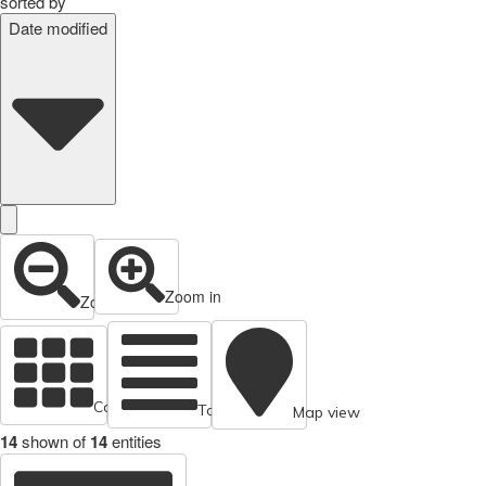
sorted by
Date modified
Zoom in
Zoom out
Cards view
Table view
Map view
14
shown of
14
entities