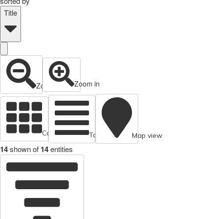
sorted by
Title
Zoom in
Zoom out
Cards view
Table view
Map view
14
shown of
14
entities