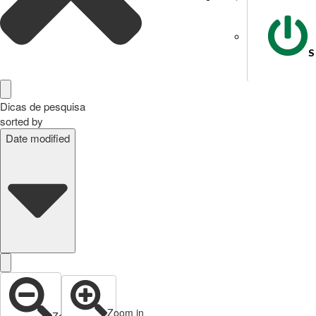
S
Dicas de pesquisa
sorted by
Date modified
Zoom in
Zoom out