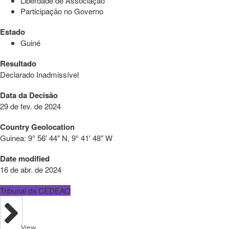
Liberdade de Associação
Participação no Governo
Estado
Guiné
Resultado
Declarado Inadmissível
Data da Decisão
29 de fev. de 2024
Country Geolocation
Guinea:
9° 56′ 44″ N, 9° 41′ 48″ W
Date modified
16 de abr. de 2024
Tribunal da CEDEAO
View