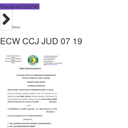
Tribunal da CEDEAO
View
ECW CCJ JUD 07 19