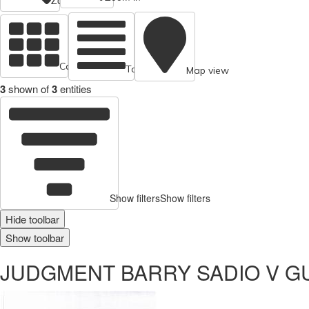
Cards view
Table view
Map view
3
shown of
3
entities
Show filters
Show filters
Hide toolbar
Show toolbar
JUDGMENT BARRY SADIO V G