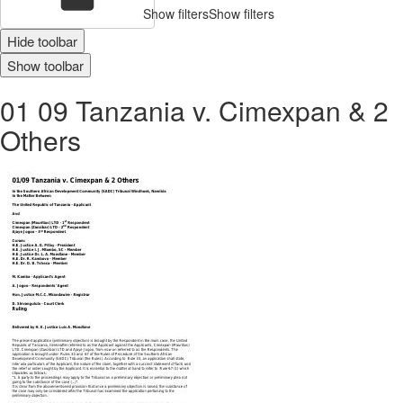
Show filters
Show filters
Hide toolbar
Show toolbar
01 09 Tanzania v. Cimexpan & 2
Others