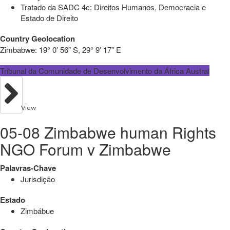
Tratado da SADC 4c: Direitos Humanos, Democracia e
Estado de Direito
Country Geolocation
Zimbabwe:
19° 0′ 56″ S, 29° 9′ 17″ E
Tribunal da Comunidade de Desenvolvimento da África Austral
View
05-08 Zimbabwe human Rights
NGO Forum v Zimbabwe
Palavras-Chave
Jurisdição
Estado
Zimbábue