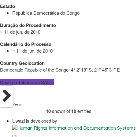
Estado
República Democrática do Congo
Duração do Procedimento
~ 11 de jun. de 2010
Calendário do Processo
~ 11 de jun. de 2010
Country Geolocation
Democratic Republic of the Congo:
4° 2′ 18″ S, 21° 45′ 31″ E
Caso do Tribunal da SADC
View
10
shown of
10
entities
Uwazi is developed by