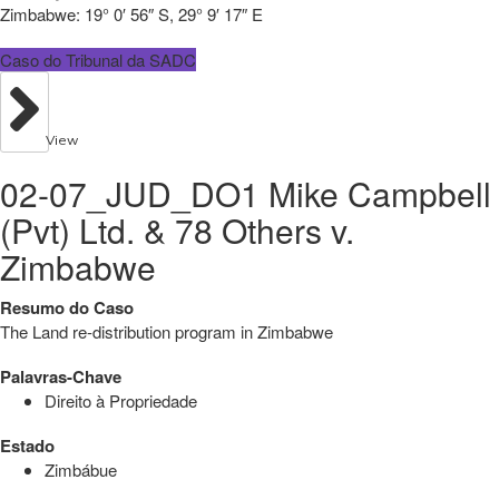
Zimbabwe:
19° 0′ 56″ S, 29° 9′ 17″ E
Caso do Tribunal da SADC
View
02-07_JUD_DO1 Mike Campbell
(Pvt) Ltd. & 78 Others v.
Zimbabwe
Resumo do Caso
The Land re-distribution program in Zimbabwe
Palavras-Chave
Direito à Propriedade
Estado
Zimbábue