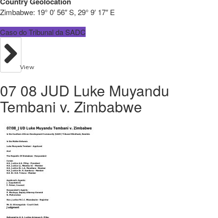
Country Geolocation
Zimbabwe:
19° 0′ 56″ S, 29° 9′ 17″ E
Caso do Tribunal da SADC
View
07 08 JUD Luke Muyandu
Tembani v. Zimbabwe