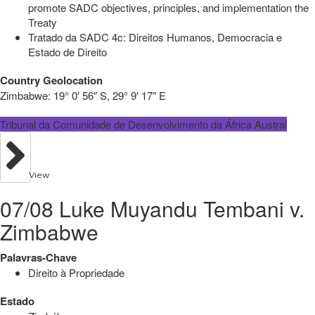
promote SADC objectives, principles, and implementation the
Treaty
Tratado da SADC 4c: Direitos Humanos, Democracia e
Estado de Direito
Country Geolocation
Zimbabwe:
19° 0′ 56″ S, 29° 9′ 17″ E
Tribunal da Comunidade de Desenvolvimento da África Austral
View
07/08 Luke Muyandu Tembani v.
Zimbabwe
Palavras-Chave
Direito à Propriedade
Estado