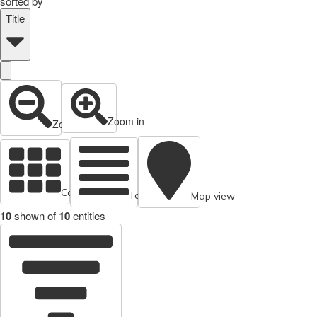
sorted by
Title
Zoom in
Zoom out
Cards view
Table view
Map view
10
shown of
10
entities