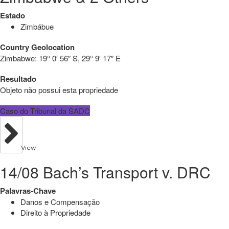
Estado
Zimbábue
Country Geolocation
Zimbabwe:
19° 0′ 56″ S, 29° 9′ 17″ E
Resultado
Objeto não possui esta propriedade
Caso do Tribunal da SADC
View
14/08 Bach’s Transport v. DRC
Palavras-Chave
Danos e Compensação
Direito à Propriedade