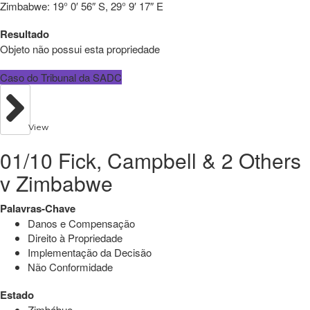
Zimbabwe:
19° 0′ 56″ S, 29° 9′ 17″ E
Resultado
Objeto não possui esta propriedade
Caso do Tribunal da SADC
View
01/10 Fick, Campbell & 2 Others
v Zimbabwe
Palavras-Chave
Danos e Compensação
Direito à Propriedade
Implementação da Decisão
Não Conformidade
Estado
Zimbábue