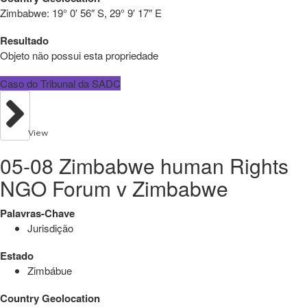
Zimbabwe:
19° 0′ 56″ S, 29° 9′ 17″ E
Resultado
Objeto não possui esta propriedade
Caso do Tribunal da SADC
View
05-08 Zimbabwe human Rights
NGO Forum v Zimbabwe
Palavras-Chave
Jurisdição
Estado
Zimbábue
Country Geolocation