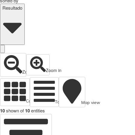
sorted by
Resultado
Zoom in
Zoom out
Cards view
Table view
Map view
10
shown of
10
entities