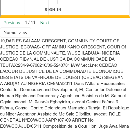
SIGN IN
1 / 11
Previous
Next
Normal view
10,DAR ES SALAAM CRESCENT, COMMUNITY COURT OF
JUSTICE, ECOWAS· OFF AMINU KANO CRESCENT, COUR Of
JUSTICE DE LA COMMUNAUTE, WUSE II,ABUJA- NIGERIA
CEDEAO RIBv \JAL DE JUSTICA DA COMMUNIOADE DA
TEUFAX:234-9-6708210/09-5240781 lA'W '.ecci.ne: CEDEAO
LACOUR DE JUSTICE DE LA COMMUNAUTE ECONOMIQUE
DES ETATS DE VAFRIQUE DE L'OUEST (CEDEAO) SIEGEANT
A ABU}A1 AU NIGERIA CE9MAI2011 Dans I'Affaire Requerantes
Center for Democracy and Development, Et, Center for Defence of
Human Rights and Democracy Agent: non Assistes de M. Samuel
Ogala, avocat, M. 0/uso/a Egbeyinka, avocat Cabinet Fa/ana &
Fa/ana, Conseil Contre Defendeurs Mamadou Tandja, Et Republique
du Niger Agent:non Assiste de Me Sale Djibrillou, avocat; ROLE
GENERAL N°ECW/CCJ/APP f07 /09 ARRET No
ECW/CCJ/JUD/05/11 Composition de Ia Cour Hon. Juge Awa Nana