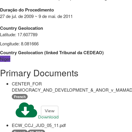
Duração do Procedimento
27 de jul. de 2009 ~ 9 de mai. de 2011
Country Geolocation
Latitude
:
17.607789
Longitude
:
8.081666
Country Geolocation
(
linked
Tribunal da CEDEAO
)
Niger
Primary Documents
CENTER_FOR
DEMOCRACY_AND_DEVELOPMENT_&_ANOR_v_MAMADO
French
View
Download
ECW_CCJ_JUD_05_11.pdf