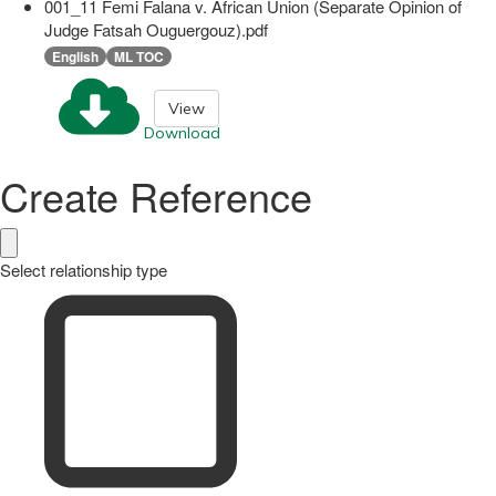
001_11 Femi Falana v. African Union (Separate Opinion of
Judge Fatsah Ouguergouz).pdf
English
ML TOC
View
Download
Create Reference
Select relationship type