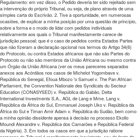
Regulamento: em vez disso, o Pedido deveria ter sido rejeitado sem
a intervenção do próprio Tribunal, ou seja, de plano através de uma
simples carta do Escrivão. 2. Tive a oportunidade, em numerosas
ocasiões, de explicar a minha posição por uma questão de princípio,
sobre a forma e o modo de lidar com pedidos individuais
relativamente aos quais o Tribunal manifestamente carece de
jurisdição pessoal; que é o caso de pedidos contra Estados Partes
que não fizeram a declaração opcional nos termos do Artigo 34(6)
do Protocolo, ou contra Estados africanos que não são Partes do
Protocolo ou não são membros da União Africana ou mesmo contra
um Órgão da União Africana (ver os meus pareceres separados
anexos aos Acórdãos nos casos de Michelot Yogombave v.
República do Senegal, Efoua Mbozo 'o Samuel v. The Pan African
Parliament, the Convention Nationale des Syndicats du Secteur
Education (CONASYSED) v. República do Gabão, Delta
International Investments S.A., AGL de Lang e Mme. Lang v.
República da África do Sul, Emmanuel Joseph Uko v. República da
África do Sul e Timan Amir Adam v. República do Sudão, bem como
a minha opinião dissidente apensa à decisão no processo Ekollo
Moundi Alexandre v. República dos Camarões e República Federal
da Nigéria). 3. Em todos os casos em que a jurisdição ratione
personae do Tribunal é manifestamente inexistente, sou de facto de