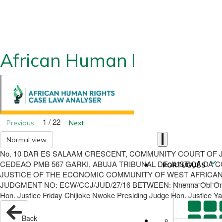
African Human Rights CLA
1 / 22
Previous
Next
Normal view
No. 10 DAR ES SALAAM CRESCENT, COMMUNITY COURT OF J
CEDEAO PMB 567 GARKI, ABUJA TRIBUNAL DE JUSTIÇA DA CO
PORTUGUÊS
JUSTICE OF THE ECONOMIC COMMUNITY OF WEST AFRICAN ST
JUDGMENT NO: ECW/CCJ/JUD/27/16 BETWEEN: Nnenna Obi On behalf
Hon. Justice Friday Chijioke Nwoke Presiding Judge Hon. Justice Y
Back