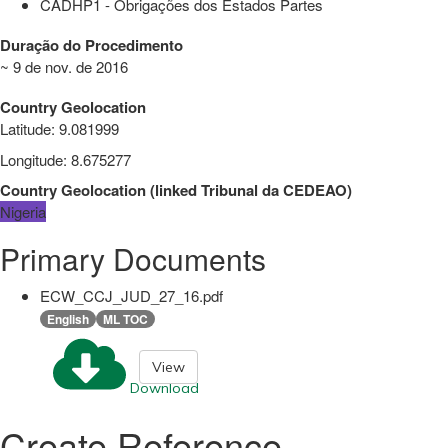
CADHP1 - Obrigações dos Estados Partes
Duração do Procedimento
~ 9 de nov. de 2016
Country Geolocation
Latitude
:
9.081999
Longitude
:
8.675277
Country Geolocation
(
linked
Tribunal da CEDEAO
)
Nigeria
Primary Documents
ECW_CCJ_JUD_27_16.pdf
English
ML TOC
View
Download
Create Reference