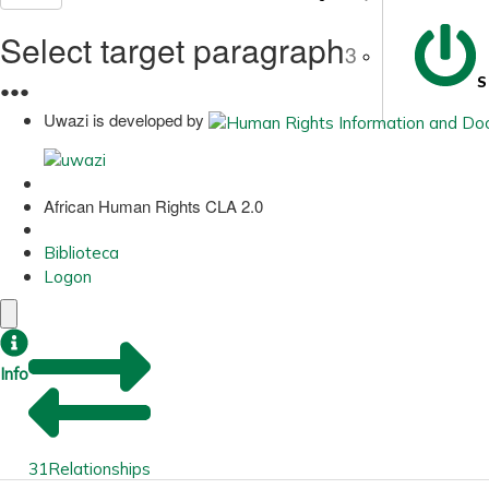
Select target paragraph
3
S
●
●
●
Uwazi is developed by
African Human Rights CLA 2.0
Biblioteca
Logon
Info
31
Relationships