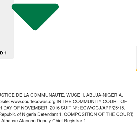
 DH
TICE DE LA COMMUNAUTE, WUSE II, ABUJA-NIGERIA.
site: www.courtecowas.org IN THE COMMUNITY COURT OF
AY OF NOVEMBER, 2016 SUIT N°: ECW/CCJ/APP/25/15.
l Republic of Nigeria Defendant 1. COMPOSITION OF THE COURT;
. Athanse Atannon Deputy Chief Registrar 1