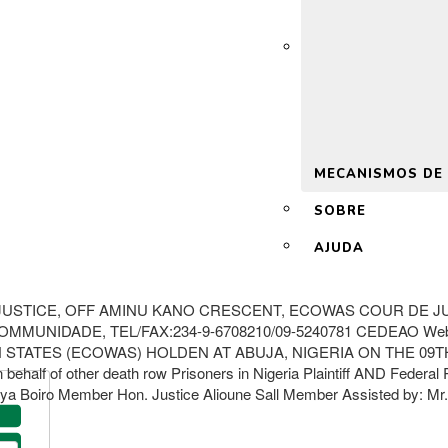
 2.0
MECANISMOS DE
SOBRE
AJUDA
USTICE, OFF AMINU KANO CRESCENT, ECOWAS COUR DE JUS
MMUNIDADE, TEL/FAX:234-9-6708210/09-5240781 CEDEAO Web
ATES (ECOWAS) HOLDEN AT ABUJA, NIGERIA ON THE 09TH D
 of other death row Prisoners in Nigeria Plaintiff AND Federa
aya Boiro Member Hon. Justice Alioune Sall Member Assisted by: Mr