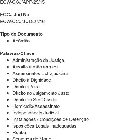
ECW/CCJ/APP/25/15
ECCJ Jud No.
ECW/CCJ/JUD/27/16
Tipo de Documento
Acórdão
Palavras-Chave
Administração da Justiça
Assalto à mão armada
Assassinatos Extrajudiciais
Direito à Dignidade
Direito à Vida
Direito ao Julgamento Justo
Direito de Ser Ouvido
Homicídio/Assassinato
Independência Judicial
Instalações / Condições de Detenção
isposições Legais Inadequadas
Roubo
Sentença de Morte