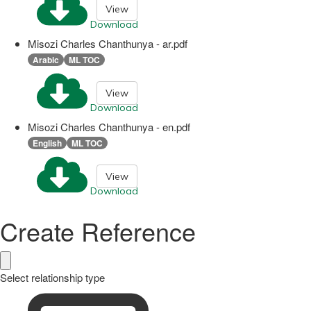
View
Download
Misozi Charles Chanthunya - ar.pdf
Arabic
ML TOC
View
Download
Misozi Charles Chanthunya - en.pdf
English
ML TOC
View
Download
Create Reference
Select relationship type