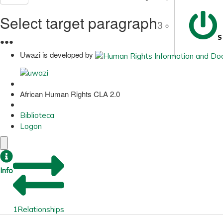
Select target paragraph
3
S
●
●
●
Uwazi is developed by
African Human Rights CLA 2.0
Biblioteca
Logon
Info
1
Relationships