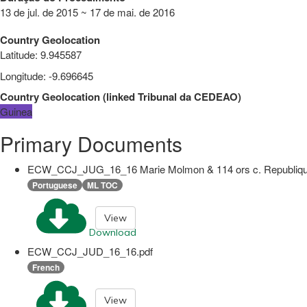
13 de jul. de 2015 ~ 17 de mai. de 2016
Country Geolocation
Latitude
:
9.945587
Longitude
:
-9.696645
Country Geolocation
(
linked
Tribunal da CEDEAO
)
Guinea
Primary Documents
ECW_CCJ_JUG_16_16 Marie Molmon & 114 ors c. Republique 
Portuguese
ML TOC
View
Download
ECW_CCJ_JUD_16_16.pdf
French
View