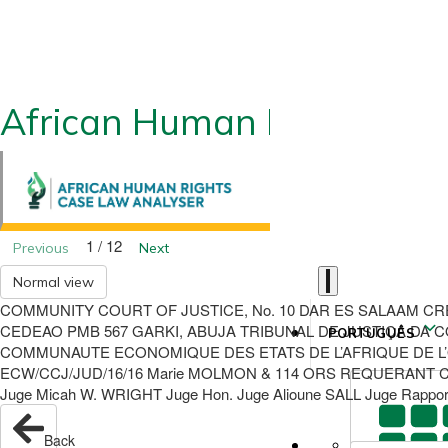
African Human Rights CLA
1 / 12
Previous
Next
Normal view
COMMUNITY COURT OF JUSTICE, No. 10 DAR ES SALAAM CR
CEDEAO PMB 567 GARKI, ABUJA TRIBUNAL DE JUSTIÇA DA COM
PORTUGUÊS
COMMUNAUTE ECONOMIQUE DES ETATS DE L’AFRIQUE DE L’OU
ECW/CCJ/JUD/16/16 Marie MOLMON & 114 ORS REQUERANT C
Juge Micah W. WRIGHT Juge Hon. Juge Alioune SALL Juge Rappor
Back