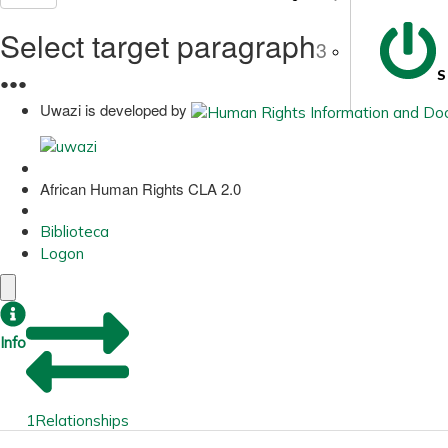
Select target paragraph
3
S
●
●
●
Uwazi is developed by
African Human Rights CLA 2.0
Biblioteca
Logon
Info
1
Relationships