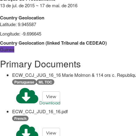
13 de jul. de 2015 ~ 17 de mai. de 2016
Country Geolocation
Latitude
:
9.945587
Longitude
:
-9.696645
Country Geolocation
(
linked
Tribunal da CEDEAO
)
Guinea
Primary Documents
ECW_CCJ_JUG_16_16 Marie Molmon & 114 ors c. Republique 
Portuguese
ML TOC
View
Download
ECW_CCJ_JUD_16_16.pdf
French
View