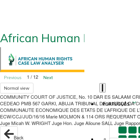
African Human Rights CLA
1 / 12
Previous
Next
Normal view
COMMUNITY COURT OF JUSTICE, No. 10 DAR ES SALAAM CR
CEDEAO PMB 567 GARKI, ABUJA TRIBUNAL DE JUSTIÇA DA COM
PORTUGUÊS
COMMUNAUTE ECONOMIQUE DES ETATS DE L’AFRIQUE DE L’OU
ECW/CCJ/JUD/16/16 Marie MOLMON & 114 ORS REQUERANT C
Juge Micah W. WRIGHT Juge Hon. Juge Alioune SALL Juge Rappor
Back