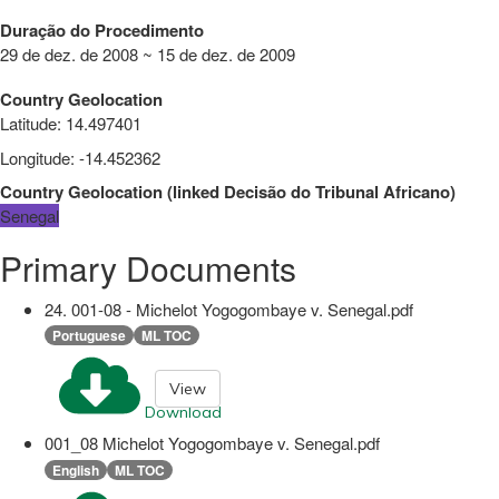
Duração do Procedimento
29 de dez. de 2008 ~ 15 de dez. de 2009
Country Geolocation
Latitude
:
14.497401
Longitude
:
-14.452362
Country Geolocation
(
linked
Decisão do Tribunal Africano
)
Senegal
Primary Documents
24. 001-08 - Michelot Yogogombaye v. Senegal.pdf
Portuguese
ML TOC
View
Download
001_08 Michelot Yogogombaye v. Senegal.pdf
English
ML TOC