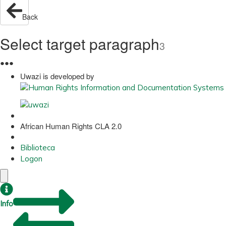
Back
Select target paragraph
3
●
●
●
Uwazi is developed by
African Human Rights CLA 2.0
Biblioteca
Logon
Info