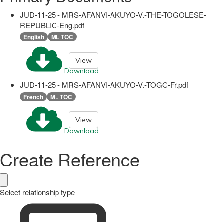
JUD-11-25 - MRS-AFANVI-AKUYO-V.-THE-TOGOLESE-
REPUBLIC-Eng.pdf
English
ML TOC
View
Download
JUD-11-25 - MRS-AFANVI-AKUYO-V.-TOGO-Fr.pdf
French
ML TOC
View
Download
Create Reference
Select relationship type