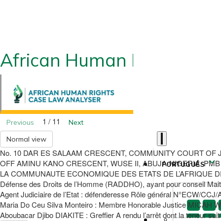
African Human Rights CLA
1 / 11
Previous
Next
Normal view
No. 10 DAR ES SALAAM CRESCENT, COMMUNITY COURT OF 
OFF AMINU KANO CRESCENT, WUSE II, ABUJA-NIGERIA. PMB 567
PORTUGUÊS
LA COMMUNAUTE ECONOMIQUE DES ETATS DE L’AFRIQUE DE L’OUEST, S
Défense des Droits de l’Homme (RADDHO), ayant pour conseil Mait
Agent Judiciaire de l’Etat : défenderesse Rôle général N°ECW/CC
Maria Do Ceu Silva Monteiro : Membre Honorable Justice MICAH 
Aboubacar Djibo DIAKITE : Greffier A rendu l’arrêt dont la teneur suit 