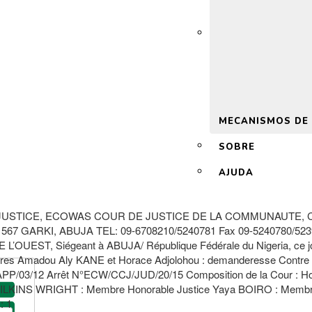
 2.0
MECANISMOS DE
SOBRE
AJUDA
JUSTICE, ECOWAS COUR DE JUSTICE DE LA COMMUNAUTE, 
 GARKI, ABUJA TEL: 09-6708210/5240781 Fax 09-5240780/5239
iégeant à ABUJA/ République Fédérale du Nigeria, ce jour 20 oc
res Amadou Aly KANE et Horace Adjolohou : demanderesse Contre L
J/APP/03/12 Arrêt N°ECW/CCJ/JUD/20/15 Composition de la Cour : H
WILKINS WRIGHT : Membre Honorable Justice Yaya BOIRO : Membre 
: 1