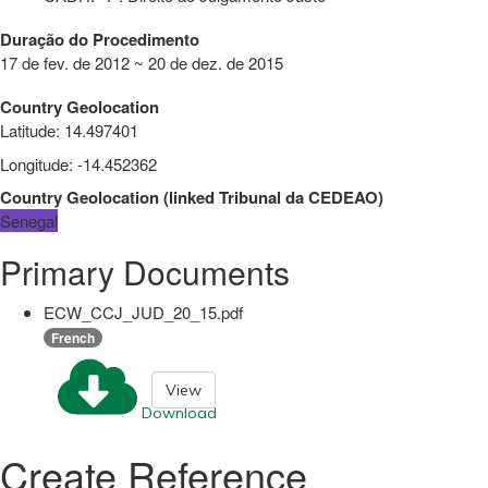
Duração do Procedimento
17 de fev. de 2012 ~ 20 de dez. de 2015
Country Geolocation
Latitude
:
14.497401
Longitude
:
-14.452362
Country Geolocation
(
linked
Tribunal da CEDEAO
)
Senegal
Primary Documents
ECW_CCJ_JUD_20_15.pdf
French
View
Download
Create Reference