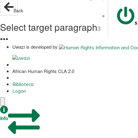
Back
Select target paragraph
S
3
●
●
●
Uwazi is developed by
African Human Rights CLA 2.0
Biblioteca
Logon
Info