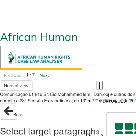
African Human Rights CLA
1 / 7
Previous
Next
Normal view
Comunicação 614/16 Sr. Eid Mohammed Ismil Dahrooj e outros dois 
durante a 23ª Sessão Extraordinária, de 13" a 27" de fevereiro de 2
PORTUGUÊS
Back
Select target paragraph
3