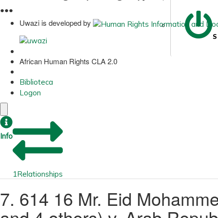
●
●
●
Uwazi is developed by
S
African Human Rights CLA 2.0
Biblioteca
Logon
Info
1
Relationships
7. 614 16 Mr. Eid Mohammed
and 4 others) v. Arab Repub