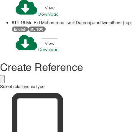
View
Download
614-16 Mr. Eid Mohammed Ismil Dahrooj amd two others (repre
English
ML TOC
View
Download
Create Reference
Select relationship type