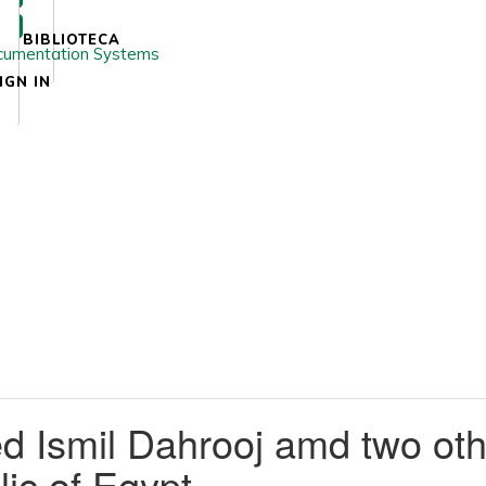
BIBLIOTECA
IGN IN
 Ismil Dahrooj amd two oth
lic of Egypt